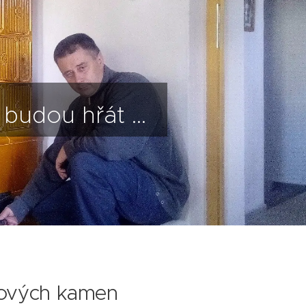
udou hřát ...
lových kamen