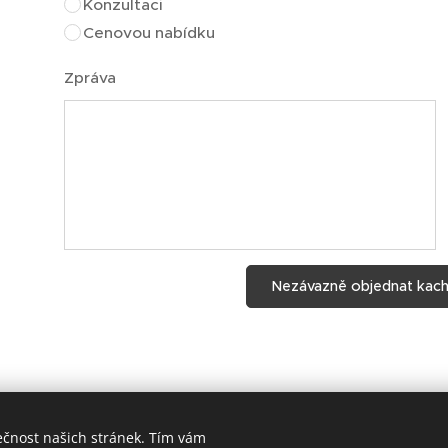
Konzultaci
Cenovou nabídku
Zpráva
Nezávazně objednat kac
ečnost našich stránek. Tím vám