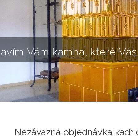
avím Vám kamna, které Vás b
Nezávazná objednávka kach