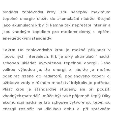
Moderní teplovodní krby jsou schopny maximum
tepelné energie uložit do akumulační nádrže. Stejně
jako akumulační krby či kamna tak nepřetápí interiér a
jsou vhodným topidlem pro moderní domy s lepšími
energetickými standardy.
Fakta:
Do teplovodního krbu je možné přikládat v
libovolných intervalech. Krb je díky akumulační nádrži
schopen ukládat vytvořenou tepelnou energii. Jaho
velkou výhodou je, že energii z nádrže je možno
odebírat řízeně do radiátorů, podlahového topení či
užitkové vody v různém množství kdykoliv je potřeba.
Plášť krbu je standardně studený, ale při použití
vhodných materiálů, může být také příjemně teplý. Díky
akumulační nádrži je krb schopen vytvořenou tepelnou
energii rozložit na dlouhou dobu a při správném